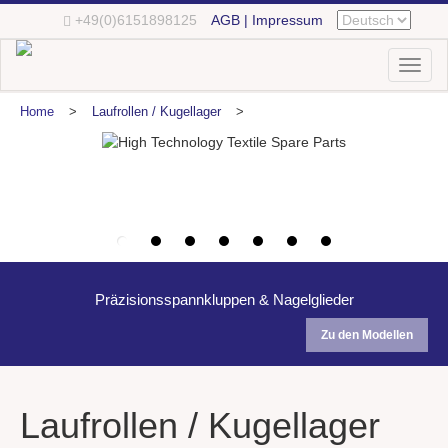
+49(0)6151898125
AGB | Impressum
Toggl
naviga
Home
>
Laufrollen / Kugellager
>
Präzisionsspannkluppen & Nagelglieder
Zu den Modellen
Laufrollen / Kugellager